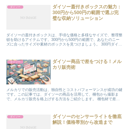
ダイソー蓋付きボックスの魅力：
ダイソー
300円から500円の範囲で選ぶ完
璧な収納ソリューション
ダイソーの蓋付きボックスは、手頃な価格と多様なサイズで、整理整
頓を助けるアイテムです。300円から500円の範囲で、あなたのニー
ズに合ったサイズや素材のボックスを見つけましょう。 300円ダイソ
ー蓋付きボックスの掘り出し物 300円の範囲で...
ダイソー商品で差をつける！メル
ダイソー
カリ販売術
メルカリでの販売活動は、独自性とコストパフォーマンスが成功の鍵
です。この記事では、ダイソーの商品を活用して、梱包から撮影ま
で、メルカリ販売を格上げする方法をご紹介します。 梱包材で差を
つける メルカリでの売り上げを伸ばすためには、商品の梱包...
ダイソーのセンサーライトを徹底
ダイソー
解説！価格帯別から改造まで