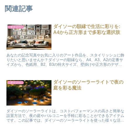
関連記事
ダイソーの額縁で生活に彩りを:
ダイソー
A4から正方形まで多彩な選択肢
あなたの記念写真やお気に入りのアート作品を、スタイリッシュに飾
りたいと思いませんか？ダイソーの額縁なら、A4、A3、A2の定番サ
イズから、色紙用、B2、B3の特大サイズ、壁掛けや正方形のデザイ
ンまで、あらゆるニーズに応える豊富なバリエーショ...
ダイソーのソーラーライトで夜の
ダイソー
庭を彩る魔法
ダイソーのソーラーライトは、コストパフォーマンスの高さと簡単な
設置方法で、夜の庭やバルコニーを手軽に彩ることができるアイテム
です。この記事では、ダイソーのソーラーライトを使った様々な活用
方法や、その魅力について紹介します。 ダイソー ソーラ...