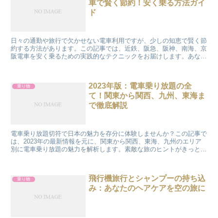
車で賢く節約！安く乗る方法ガイ
ド
日々の通勤や旅行で欠かせない電車利用ですが、少しの知恵で賢く節
約する方法があります。この記事では、近鉄、阪急、阪神、南海、京
阪電車を安く乗るための実践的なテクニックをお届けします。あなた
の電車ライフがより快適で経済的になるように、私の体験も...
2023年版：電車乗り放題の全
乗り物
て！関東から関西、九州、東海ま
で徹底解説
電車乗り放題切符で日本の魅力を存分に体験しませんか？この記事で
は、2023年の最新情報を元に、関東から関西、東海、九州のエリア
別に電車乗り放題の魅力を解析します。素敵な旅のヒントがきっと見
つかります！ 電車乗り放題2023：今年のトレンドは...
飛行機旅行とシャンプーの持ち込
乗り物
み：あなたのヘアケアを空の旅に