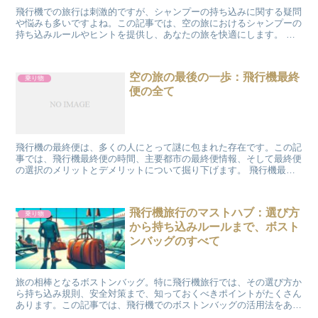
飛行機での旅行は刺激的ですが、シャンプーの持ち込みに関する疑問
や悩みも多いですよね。この記事では、空の旅におけるシャンプーの
持ち込みルールやヒントを提供し、あなたの旅を快適にします。 飛
行機内へのシャンプー持ち込みガイド 持ち込みの際に知っ...
空の旅の最後の一歩：飛行機最終
乗り物
便の全て
飛行機の最終便は、多くの人にとって謎に包まれた存在です。この記
事では、飛行機最終便の時間、主要都市の最終便情報、そして最終便
の選択のメリットとデメリットについて掘り下げます。 飛行機最終
便の時間について 飛行機の最終便は、空港や航空会社によ...
飛行機旅行のマストハブ：選び方
乗り物
から持ち込みルールまで、ボスト
ンバッグのすべて
旅の相棒となるボストンバッグ。特に飛行機旅行では、その選び方か
ら持ち込み規則、安全対策まで、知っておくべきポイントがたくさん
あります。この記事では、飛行機でのボストンバッグの活用法をあな
たの旅がより快適になるように解説します。 1. ボスト...