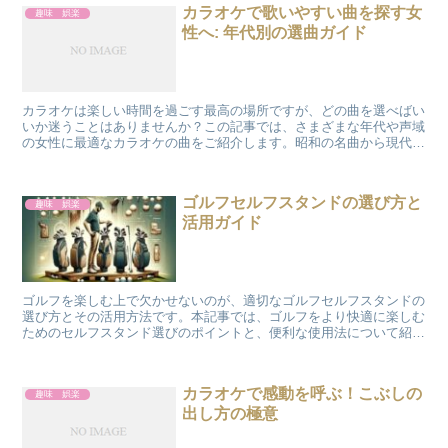
カラオケで歌いやすい曲を探す女
趣味 娯楽
性へ: 年代別の選曲ガイド
カラオケは楽しい時間を過ごす最高の場所ですが、どの曲を選べばい
いか迷うことはありませんか？この記事では、さまざまな年代や声域
の女性に最適なカラオケの曲をご紹介します。昭和の名曲から現代の
ヒット曲まで、歌いやすくて心に響く選曲のヒントを提供し...
ゴルフセルフスタンドの選び方と
趣味 娯楽
活用ガイド
ゴルフを楽しむ上で欠かせないのが、適切なゴルフセルフスタンドの
選び方とその活用方法です。本記事では、ゴルフをより快適に楽しむ
ためのセルフスタンド選びのポイントと、便利な使用法について紹介
します。 ゴルフセルフスタンドおすすめ選び方 ゴルフ場...
カラオケで感動を呼ぶ！こぶしの
趣味 娯楽
出し方の極意