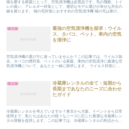
猫を愛する家庭にとって、空気清浄機は必需品です。毛の飛散、トイ
レの臭い、アレルギー対策として、適切なモデル選びが幸せな共生の
鍵を握ります。 猫の毛対策におすすめの空気清浄機 猫の毛は家の
隅々まで飛び散り、猫を飼う家庭にとって大きな悩みの一つ...
最強の空気清浄機を探求：ウイル
生活
ス、タバコ、ペット、車内の空気
を清浄に
空気清浄機の選び方に迷っていませんか？この記事では、ウイルス除
去、タバコの煙対策、ペットのいる家庭、車内の空気清浄に最適な空
気清浄機について、あなたと一緒に探求します。 ウイルス対策に強
い空気清浄機 家庭でのウイルス対策は今や必須。HEPA...
冷蔵庫レンタルの全て：短期から
生活
長期まであなたのニーズに合わせ
たガイド
冷蔵庫レンタルを考えていますか？東京から大阪、イベントから日常
使用まで、私たちはあなたの様々なニーズに応じた最適な冷蔵庫レン
タル情報を提供します。この記事では、冷蔵庫レンタルの利点から選
び方まで、全てを解説します。 冷蔵庫レンタルの基礎知識...