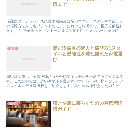
徴まで
冷蔵庫のドレンホースに関する悩みは多いですが、この記事では、そ
の掃除方法から各ブランドのモデルにおける特徴まで、幅広く解説し
ます。 1. 冷蔵庫のドレンホース掃除の重要性 ドレンホースを適切に
掃除することで、冷蔵庫の効率と寿命が向上します。...
黒い冷蔵庫の魅力と選び方: スタ
生活
イルと機能性を兼ね備えた家電選
び
黒い冷蔵庫は、その洗練された外観でキッチンを一新するアイテムで
す。この記事では、黒い冷蔵庫を選ぶ際のポイントや、様々なライフ
スタイルに合う選択肢をご紹介します。黒い冷蔵庫があなたのキッチ
ンにもたらす変化を一緒に探っていきましょう。 1. 黒...
猫と快適に暮らすための空気清浄
生活
機ガイド