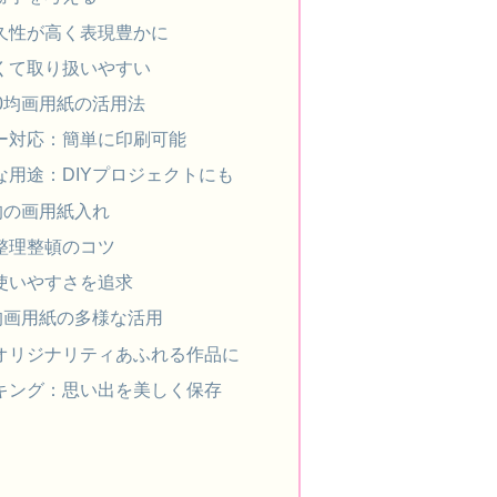
久性が高く表現豊かに
くて取り扱いやすい
0均画用紙の活用法
ー対応：簡単に印刷可能
な用途：DIYプロジェクトにも
均の画用紙入れ
整理整頓のコツ
使いやすさを追求
均画用紙の多様な活用
オリジナリティあふれる作品に
キング：思い出を美しく保存