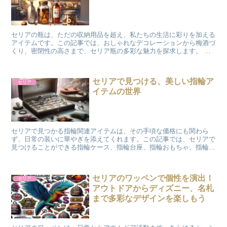
セリアの瓶は、ただの収納用品を超え、私たちの生活に彩りを加える
アイテムです。この記事では、おしゃれなデコレーションから梅酒づ
くり、密閉性の高さまで、セリア瓶の多彩な魅力を探求します。 お
しゃれなデコレーションとしてのセリア瓶 セリアの瓶は、...
セリアで見つける、美しい指輪ア
セリア
イテムの世界
セリアで見つかる指輪関連アイテムは、その手頃な価格にも関わら
ず、日常の装いに華やぎを添えてくれます。この記事では、セリアで
見つけることができる指輪ケース、指輪台座、指輪おもちゃ、指輪磨
き、指輪サイズ調整アイテム、指輪スタンド、指輪置き、そし...
セリアのワッペンで個性を演出！
セリア
アウトドアからディズニー、名札
まで多彩なデザインを楽しもう