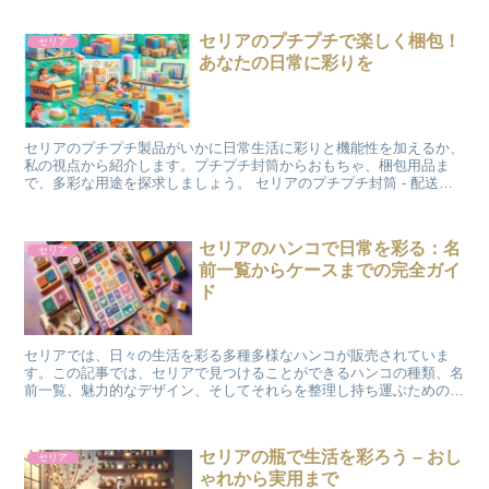
セリアのプチプチで楽しく梱包！
セリア
あなたの日常に彩りを
セリアのプチプチ製品がいかに日常生活に彩りと機能性を加えるか、
私の視点から紹介します。プチプチ封筒からおもちゃ、梱包用品ま
で、多彩な用途を探求しましょう。 セリアのプチプチ封筒 - 配送を
もっと楽しく、安全に セリアのプチプチ封筒は、配送時...
セリアのハンコで日常を彩る：名
セリア
前一覧からケースまでの完全ガイ
ド
セリアでは、日々の生活を彩る多種多様なハンコが販売されていま
す。この記事では、セリアで見つけることができるハンコの種類、名
前一覧、魅力的なデザイン、そしてそれらを整理し持ち運ぶための便
利なアイテムまで幅広く紹介します。セリアでハンコを探して...
セリアの瓶で生活を彩ろう – おし
セリア
ゃれから実用まで