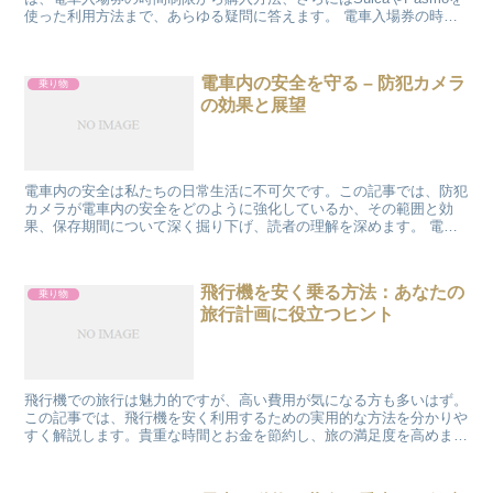
使った利用方法まで、あらゆる疑問に答えます。 電車入場券の時間
制限について 入場券には利用できる時間が設定さ...
電車内の安全を守る – 防犯カメラ
乗り物
の効果と展望
電車内の安全は私たちの日常生活に不可欠です。この記事では、防犯
カメラが電車内の安全をどのように強化しているか、その範囲と効
果、保存期間について深く掘り下げ、読者の理解を深めます。 電車
内防犯カメラの重要性 電車内での防犯カメラは、乗客の安全...
飛行機を安く乗る方法：あなたの
乗り物
旅行計画に役立つヒント
飛行機での旅行は魅力的ですが、高い費用が気になる方も多いはず。
この記事では、飛行機を安く利用するための実用的な方法を分かりや
すく解説します。貴重な時間とお金を節約し、旅の満足度を高めまし
ょう。 安い航空券の見つけ方 航空券の価格は日によって...