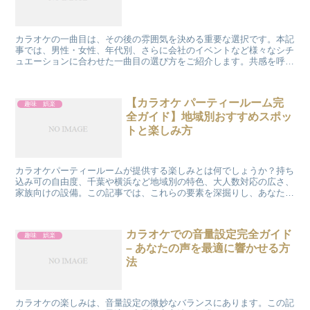
カラオケの一曲目は、その後の雰囲気を決める重要な選択です。本記
事では、男性・女性、年代別、さらに会社のイベントなど様々なシチ
ュエーションに合わせた一曲目の選び方をご紹介します。共感を呼び
起こし、読者の満足に繋げます。 男性におすすめの一曲目...
【カラオケ パーティールーム完
趣味 娯楽
全ガイド】地域別おすすめスポッ
トと楽しみ方
カラオケパーティールームが提供する楽しみとは何でしょうか？持ち
込み可の自由度、千葉や横浜など地域別の特色、大人数対応の広さ、
家族向けの設備。この記事では、これらの要素を深掘りし、あなたの
次のカラオケパーティーを特別なものにするための情報を提...
カラオケでの音量設定完全ガイド
趣味 娯楽
– あなたの声を最適に響かせる方
法
カラオケの楽しみは、音量設定の微妙なバランスにあります。この記