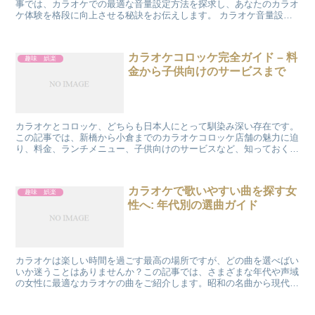
事では、カラオケでの最適な音量設定方法を探求し、あなたのカラオ
ケ体験を格段に向上させる秘訣をお伝えします。 カラオケ音量設定
の基本 カラオケでの音量設定は、ただ大きくすれば良いと...
カラオケコロッケ完全ガイド – 料
趣味 娯楽
金から子供向けのサービスまで
カラオケとコロッケ、どちらも日本人にとって馴染み深い存在です。
この記事では、新橋から小倉までのカラオケコロッケ店舗の魅力に迫
り、料金、ランチメニュー、子供向けのサービスなど、知っておくべ
き情報を詳しくご紹介します。 料金体系とお得な利用方法...
カラオケで歌いやすい曲を探す女
趣味 娯楽
性へ: 年代別の選曲ガイド
カラオケは楽しい時間を過ごす最高の場所ですが、どの曲を選べばい
いか迷うことはありませんか？この記事では、さまざまな年代や声域
の女性に最適なカラオケの曲をご紹介します。昭和の名曲から現代の
ヒット曲まで、歌いやすくて心に響く選曲のヒントを提供し...