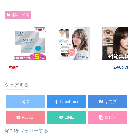
趣味 娯楽
シェアする
X
Facebook
はてブ
Pocket
LINE
コピー
kgaitをフォローする