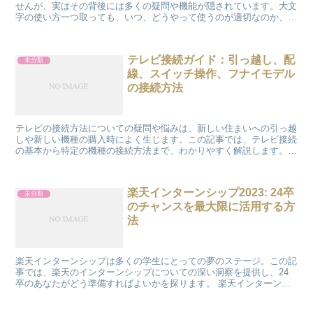
せんが、実はその背後には多くの疑問や機能が隠されています。大文
字の使い方一つ取っても、いつ、どうやって使うのが適切なのか、ま
たは大文字のショートカットや変換ツールは何か、といった...
テレビ接続ガイド：引っ越し、配
未分類
線、スイッチ操作、フナイモデル
の接続方法
テレビの接続方法についての疑問や悩みは、新しい住まいへの引っ越
しや新しい機種の購入時によく生じます。この記事では、テレビ接続
の基本から特定の機種の接続方法まで、わかりやすく解説します。さ
あ、一緒にテレビ接続の世界を探検しましょう！ 引っ越し...
楽天インターンシップ2023: 24卒
未分類
のチャンスを最大限に活用する方
法
楽天インターンシップは多くの学生にとっての夢のステージ。この記
事では、楽天のインターンシップについての深い洞察を提供し、24
卒のあなたがどう準備すればよいかを探ります。 楽天インターンシ
ップの概要と倍率 楽天インターンシップへの応募は競争が...