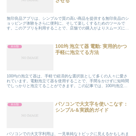
させる
無印良品アプリは、シンプルで質の高い商品を提供する無印良品のシ
ョッピング体験をさらに便利に、そして楽しくするためのツールで
す。このアプリを利用することで、店舗での購入がよりスムーズにな
り、またオンラインでのショッピングも手軽に楽しめます。今...
100均 泡立て器 電動: 実用的かつ
未分類
手軽に泡立てる方法
100均の泡立て器は、手軽で経済的な選択肢として多くの人々に愛さ
れています。電動泡立て器を使用することで、手間をかけずに短時間
でしっかりと泡立てることができます。この記事では、100均泡立て
器の電動タイプの使い方とその実用性について、私の体...
パソコンで大文字を使いこなす：
未分類
シンプル＆実践的ガイド
パソコンでの大文字利用は、一見単純なトピックに見えるかもしれま