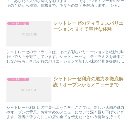
て、あなたの大切な瞬間を彩ります。ここでは、シャトレーゼのケー
キの予約から種類、価格まで、あなたの疑問を解消します。 シャト
レーゼの誕生日ケーキ予約のコツ 予約は成功の鍵。予約方法...
シャトレーゼのティラミスバリエ
シャトレーゼ
ーション: 甘くて幸せな体験
シャトレーゼのティラミスは、その多彩なバリエーションと絶妙な味
わいで人々を魅了しています。シャトレーゼは、ティラミスを基本に
しながらも、それぞれのバリエーションで新しい味の発見を提供して
います。この記事では、その魅力を深く探り、各バリエーシ...
シャトレーゼ利府の魅力を徹底解
シャトレーゼ
説！オープンからメニューまで
シャトレーゼ利府店の世界へようこそ！ここでは、新しい店舗の魅力
やオープンの背景、おすすめのメニューについて深く掘り下げていき
ます。読者の皆さんにこの店の全てを伝えたいという情熱を持って、
この記事をお届けします。 シャトレーゼ利府店の特徴と魅...