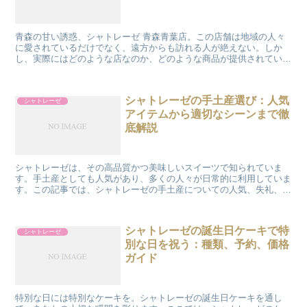
青森の甘い誘惑、シャトレーゼ 青森青葉店。この店舗は地域の人々
に愛されているだけでなく、遠方からも訪れる人が絶えない。しか
し、実際にはどのような店なのか、どのような商品が提供されている
のか、営業時間は？これらの情報を知ることで、あなたもきっ...
シャトレーゼの手土産選び：人気
シャトレーゼ
アイテムから適切なシーンまで徹
底解説
シャトレーゼは、その高品質かつ美味しいスイーツで知られていま
す。手土産としても人気があり、多くの人々が日常的に利用していま
す。この記事では、シャトレーゼの手土産についての人気、失礼、マ
マ友、詰め合わせ、そして「シャトレーゼ手土産は駄目」に関...
シャトレーゼの誕生日ケーキで特
シャトレーゼ
別な日を祝う：種類、予約、価格
ガイド
特別な日には特別なケーキを。シャトレーゼの誕生日ケーキを通し