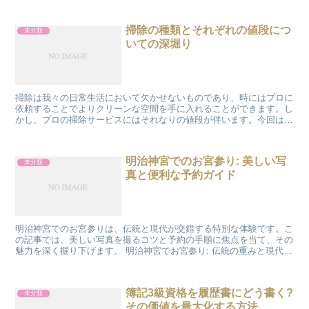
掃除の種類とそれぞれの値段につ
未分類
いての深堀り
掃除は我々の日常生活において欠かせないものであり、時にはプロに
依頼することでよりクリーンな空間を手に入れることができます。し
かし、プロの掃除サービスにはそれなりの値段が伴います。今回は、
様々な掃除の種類とそれぞれの値段について解析し、どのよ...
明治神宮でのお宮参り: 美しい写
未分類
真と便利な予約ガイド
明治神宮でのお宮参りは、伝統と現代が交錯する特別な体験です。こ
の記事では、美しい写真を撮るコツと予約の手順に焦点を当て、その
魅力を深く掘り下げます。 明治神宮でお宮参り: 伝統の重みと現代の
調和 明治神宮でのお宮参りは、日本の伝統文化と現代...
簿記3級資格を履歴書にどう書く?
未分類
その価値を最大化する方法