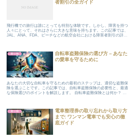
者割引の全ガイド
飛行機での旅行は誰にとっても特別な体験です。しかし、障害を持つ
人々にとって、それはさらに大きな意味を持ちます。この記事では、
JAL、ANA、FDA、ピーチなどの航空会社における障害者割引の詳細
に焦点を当て、その利用方法を紹介します。 飛行機...
自転車盗難保険の選び方 – あなた
乗り物
の愛車を守るために
あなたの大切な自転車を守るための最初のステップは、適切な盗難保
険を選ぶことです。この記事では、自転車盗難保険の必要性と、最適
な保険選びのポイントを解説します。 自転車盗難保険とは何か？ 自
転車盗難保険は、あなたの自転車が盗まれた際に補償を提...
電車整理券の取り忘れから取り方
乗り物
まで: ワンマン電車でも安心の徹
底ガイド