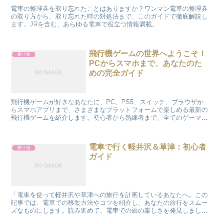
電車の整理券を取り忘れたことはありますか？ワンマン電車の整理券
の取り方から、取り忘れた時の対処法まで、このガイドで徹底解説し
ます。JRを含む、あらゆる電車で役立つ情報満載。
飛行機ゲームの世界へようこそ！
乗り物
PCからスマホまで、あなたのた
めの完全ガイド
飛行機ゲームが好きなあなたに、PC、PS5、スイッチ、ブラウザか
らスマホアプリまで、さまざまなプラットフォームで楽しめる最新の
飛行機ゲームを紹介します。初心者から熟練者まで、全てのゲーマー
に役立つ情報をお届けします。 飛行機ゲームの魅力とは...
電車で行く軽井沢＆草津：初心者
乗り物
ガイド
「電車を使って軽井沢や草津への旅行を計画しているあなたへ。この
記事では、電車での移動方法やコツを紹介し、あなたの旅行をスムー
ズなものにします。読み進めて、電車での旅の楽しさを発見しましょ
う！」 電車で行く軽井沢への旅 軽井沢への旅行は電車で...