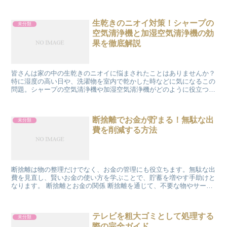
できるようサポートします。 なぜ掃除が重要か 空気清浄...
生乾きのニオイ対策！シャープの
未分類
空気清浄機と加湿空気清浄機の効
果を徹底解説
皆さんは家の中の生乾きのニオイに悩まされたことはありませんか？
特に湿度の高い日や、洗濯物を室内で乾かした時などに気になるこの
問題。シャープの空気清浄機や加湿空気清浄機がどのように役立つの
か、その効果を深掘りしてみましょう。 シャープの空気清...
断捨離でお金が貯まる！無駄な出
未分類
費を削減する方法
断捨離は物の整理だけでなく、お金の管理にも役立ちます。無駄な出
費を見直し、賢いお金の使い方を学ぶことで、貯蓄を増やす手助けと
なります。 断捨離とお金の関係 断捨離を通じて、不要な物やサービ
スに対する支出を削減し、重要なものに焦点を当てること...
テレビを粗大ゴミとして処理する
未分類
際の完全ガイド