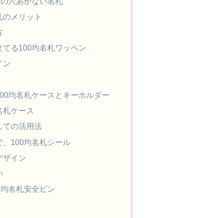
均の穴あかない名札
札のメリット
方
てる100均名札ワッペン
イン
00均名札ケースとキーホルダー
名札ケース
しての活用法
、100均名札シール
デザイン
い
0均名札安全ピン