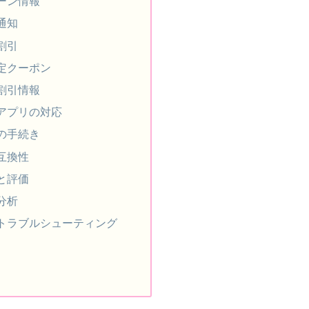
ーン情報
通知
割引
定クーポン
割引情報
アプリの対応
の手続き
互換性
と評価
分析
トラブルシューティング