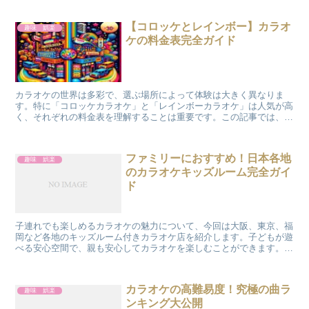
【コロッケとレインボー】カラオ
趣味 娯楽
ケの料金表完全ガイド
カラオケの世界は多彩で、選ぶ場所によって体験は大きく異なりま
す。特に「コロッケカラオケ」と「レインボーカラオケ」は人気が高
く、それぞれの料金表を理解することは重要です。この記事では、こ
れらのカラオケ店の料金体系を詳細に分析し、あなたが最適な...
ファミリーにおすすめ！日本各地
趣味 娯楽
のカラオケキッズルーム完全ガイ
ド
子連れでも楽しめるカラオケの魅力について、今回は大阪、東京、福
岡など各地のキッズルーム付きカラオケ店を紹介します。子どもが遊
べる安心空間で、親も安心してカラオケを楽しむことができます。
大阪のカラオケキッズルーム事情 大阪には子連れ家族に優...
カラオケの高難易度！究極の曲ラ
趣味 娯楽
ンキング大公開