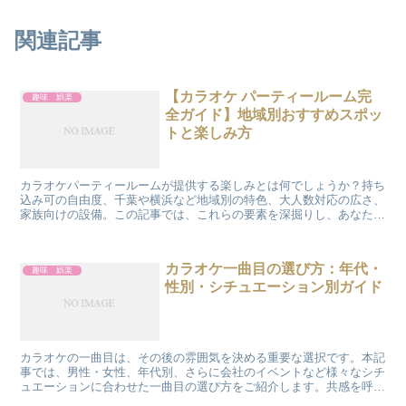
関連記事
【カラオケ パーティールーム完
趣味 娯楽
全ガイド】地域別おすすめスポッ
トと楽しみ方
カラオケパーティールームが提供する楽しみとは何でしょうか？持ち
込み可の自由度、千葉や横浜など地域別の特色、大人数対応の広さ、
家族向けの設備。この記事では、これらの要素を深掘りし、あなたの
次のカラオケパーティーを特別なものにするための情報を提...
カラオケ一曲目の選び方：年代・
趣味 娯楽
性別・シチュエーション別ガイド
カラオケの一曲目は、その後の雰囲気を決める重要な選択です。本記
事では、男性・女性、年代別、さらに会社のイベントなど様々なシチ
ュエーションに合わせた一曲目の選び方をご紹介します。共感を呼び
起こし、読者の満足に繋げます。 男性におすすめの一曲目...