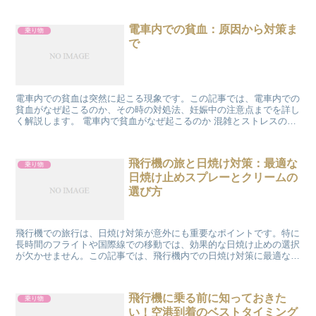
電車内での貧血：原因から対策ま
乗り物
で
電車内での貧血は突然に起こる現象です。この記事では、電車内での
貧血がなぜ起こるのか、その時の対処法、妊娠中の注意点までを詳し
く解説します。 電車内で貧血がなぜ起こるのか 混雑とストレスの関
係 電車内での貧血は、しばしば混雑によるストレスと関...
飛行機の旅と日焼け対策：最適な
乗り物
日焼け止めスプレーとクリームの
選び方
飛行機での旅行は、日焼け対策が意外にも重要なポイントです。特に
長時間のフライトや国際線での移動では、効果的な日焼け止めの選択
が欠かせません。この記事では、飛行機内での日焼け対策に最適な日
焼け止めスプレーとクリームについて、その選び方や使用の...
飛行機に乗る前に知っておきた
乗り物
い！空港到着のベストタイミング