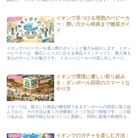
見つかる最新の冷蔵庫チラシ イオンの冷蔵庫チラシは、最...
イオンで見つける理想のベビーカ
イオン
ー：買い方から特典まで徹底ガイ
ド
イオンでベビーカーを選ぶ際のポイントと魅力を紹介します。イオン
ベビーカーは、幅広いニーズに応える商品ラインナップと、購入後も
安心のサービスが魅力です。 イオンベビーカーの貸し出しサービス
イオンでは、買い物中の利便性を高めるためにベビーカ...
イオンで環境に優しい取り組み
イオン
を：ダンボール回収のスマートな
やり方
イオンでは、購入した商品の梱包材であるダンボールの回収に取り組
んでおり、その方法は多くの消費者にとって役立つ情報です。この取
り組みは、持続可能な社会づくりに貢献し、同時に顧客の利便性も高
めています。今日は、イオンのダンボール回収サービスのや...
イオンでのガチャを楽しむ方法：
イオン