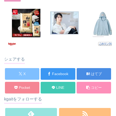
シェアする
X
Facebook
はてブ
Pocket
LINE
コピー
kgaitをフォローする