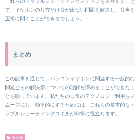
これらのトラブルシューティングステップを実行すること
で、イヤホンの片方だけ音が出ない問題を解決し、音声を
正常に聞くことができるでしょう。
まとめ
この記事を通じて、パソコンイヤホンに関連する一般的な
問題とその解決策についての理解を深めることができたこ
とを願っています。私たちの日常のテクノロジー利用をス
ムーズにし、効率的にするためには、これらの基本的なト
ラブルシューティングスキルが非常に役立ちます。
未分類