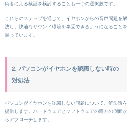
術者による検証を検討することも一つの選択肢です。
これらのステップを通じて、イヤホンからの音声問題を解
決し、快適なサウンド環境を享受できるようになることを
願っています。
2. パソコンがイヤホンを認識しない時の
対処法
パソコンがイヤホンを認識しない問題について、解決策を
提供します。ハードウェアとソフトウェアの両方の側面か
らアプローチします。