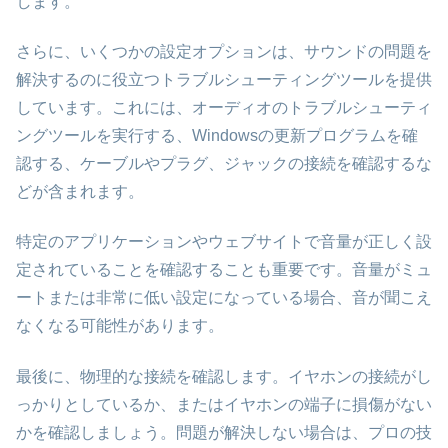
します。
さらに、いくつかの設定オプションは、サウンドの問題を
解決するのに役立つトラブルシューティングツールを提供
しています。これには、オーディオのトラブルシューティ
ングツールを実行する、Windowsの更新プログラムを確
認する、ケーブルやプラグ、ジャックの接続を確認するな
どが含まれます。
特定のアプリケーションやウェブサイトで音量が正しく設
定されていることを確認することも重要です。音量がミュ
ートまたは非常に低い設定になっている場合、音が聞こえ
なくなる可能性があります。
最後に、物理的な接続を確認します。イヤホンの接続がし
っかりとしているか、またはイヤホンの端子に損傷がない
かを確認しましょう。問題が解決しない場合は、プロの技