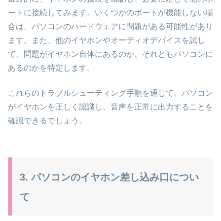
ートに接続してみます。いくつかのポートが機能しない場
合は、パソコンのハードウェアに問題がある可能性があり
ます。また、他のイヤホンやオーディオデバイスを試し
て、問題がイヤホン自体にあるのか、それともパソコンに
あるのかを特定します。
これらのトラブルシューティング手順を通じて、パソコン
がイヤホンを正しく認識し、音声を正常に出力することを
確認できるでしょう。
3. パソコンのイヤホン差し込み口につい
て