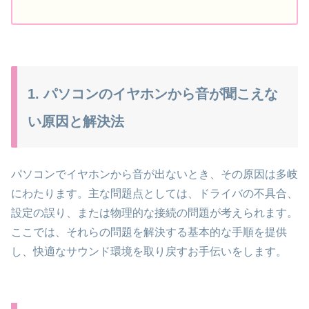
1. パソコンのイヤホンから音が聞こえな
い原因と解決法
パソコンでイヤホンから音が出ないとき、その原因は多岐
にわたります。主な問題点としては、ドライバの不具合、
設定の誤り、または物理的な接続の問題が考えられます。
ここでは、それらの問題を解決する基本的な手順を提供
し、快適なサウンド環境を取り戻すお手伝いをします。