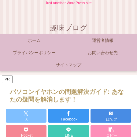
Just another WordPress site
趣味ブログ
ホーム
運営者情報
プライバシーポリシー
お問い合わせ先
サイトマップ
PR
パソコンイヤホンの問題解決ガイド: あな
たの疑問を解消します！
X
Facebook
はてブ
Pocket
LINE
コピー