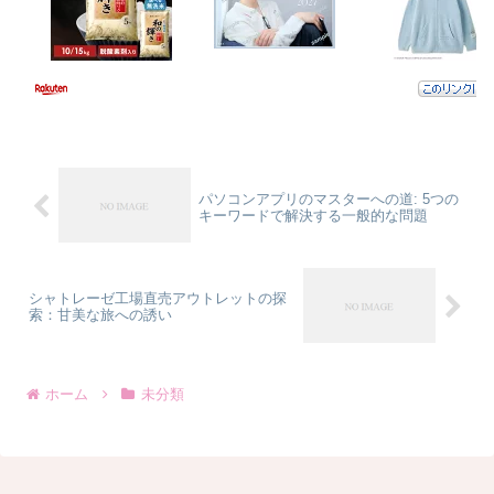
パソコンアプリのマスターへの道: 5つの
キーワードで解決する一般的な問題
シャトレーゼ工場直売アウトレットの探
索：甘美な旅への誘い
ホーム
未分類