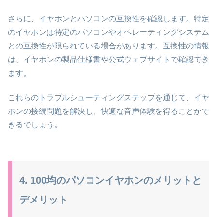
さらに、イヤホンとパソコンの互換性を確認します。特定
のイヤホンは特定のパソコンやオペレーティングシステム
との互換性が限られている場合があります。互換性の情報
は、イヤホンの製品仕様書や公式ウェブサイトで確認でき
ます。
これらのトラブルシューティングステップを通じて、イヤ
ホンの接続問題を解決し、快適な音声体験を得ることがで
きるでしょう。
4. 100均のパソコンイヤホンのメリットと
デメリット