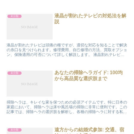
か、その効果を深掘りしてみましょう。 シャープの空気清...
液晶が割れたテレビの対処法を解
未分類
説
液晶が割れたテレビは頭痛の種ですが、適切な対応を知ることで解決
の糸口を見つけられます。修理費用、自己修理の方法、買取オプショ
ン、保険適用の可否について詳しく解説します。 液晶割れテレビの
修理代について 修理代は様々な要因によって変動します。...
あなたの掃除ヘラガイド: 100均
未分類
から高品質な選択肢まで
掃除ヘラは、キレイな家を保つための必須アイテムです。特に日本の
家庭において、掃除ヘラは床や風呂場の掃除に非常に便利です。この
記事では、掃除ヘラの選択肢を解析し、各種の掃除ヘラに対する私の
感想と結果を共有します。 100均の掃除ヘラ: 財布に...
遠方からの結婚式参加: 交通、宿
未分類