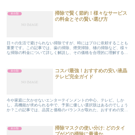
掃除で賢く節約！様々なサービス
未分類
の料金とその賢い選び方
日々の生活で避けられない掃除ですが、時にはプロに依頼することも
重要です。この記事では、歯の掃除、煙突掃除、樋の掃除など、様々
な掃除の料金について詳しく解説し、その価格を合理的に理解するた
めの情報を提供します。 歯の掃除：健康な笑顔のために ...
コスパ最強！おすすめの安い液晶
未分類
テレビ完全ガイド
今や家庭に欠かせないエンターテインメントの中心、テレビ。しか
し、高機能が求められる中で、予算に優しい選択肢はあるのでしょう
か？この記事では、品質と価格のバランスが取れた、おすすめの安い
液晶テレビをご紹介します。 液晶テレビの選び方 あなたが...
掃除マスクの使い分け: どのタイ
未分類
プがどの掃除に最適か